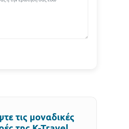
τε τις μοναδικές
ές της K-Travel